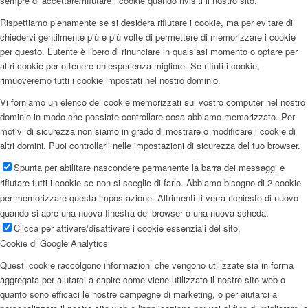
sempre di accettare/rifiutare i cookie quando rivisiti il nostro sito.
Rispettiamo pienamente se si desidera rifiutare i cookie, ma per evitare di
chiedervi gentilmente più e più volte di permettere di memorizzare i cookie
per questo. L’utente è libero di rinunciare in qualsiasi momento o optare per
altri cookie per ottenere un’esperienza migliore. Se rifiuti i cookie,
rimuoveremo tutti i cookie impostati nel nostro dominio.
Vi forniamo un elenco dei cookie memorizzati sul vostro computer nel nostro
dominio in modo che possiate controllare cosa abbiamo memorizzato. Per
motivi di sicurezza non siamo in grado di mostrare o modificare i cookie di
altri domini. Puoi controllarli nelle impostazioni di sicurezza del tuo browser.
Spunta per abilitare nascondere permanente la barra dei messaggi e
rifiutare tutti i cookie se non si sceglie di farlo. Abbiamo bisogno di 2 cookie
per memorizzare questa impostazione. Altrimenti ti verrà richiesto di nuovo
quando si apre una nuova finestra del browser o una nuova scheda.
Clicca per attivare/disattivare i cookie essenziali del sito.
Cookie di Google Analytics
Questi cookie raccolgono informazioni che vengono utilizzate sia in forma
aggregata per aiutarci a capire come viene utilizzato il nostro sito web o
quanto sono efficaci le nostre campagne di marketing, o per aiutarci a