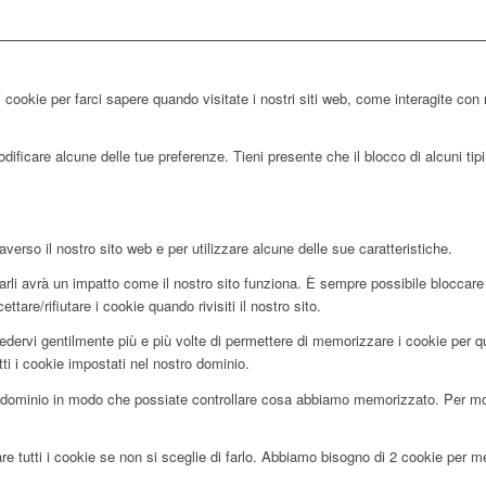
 cookie per farci sapere quando visitate i nostri siti web, come interagite con 
ificare alcune delle tue preferenze. Tieni presente che il blocco di alcuni tipi 
averso il nostro sito web e per utilizzare alcune delle sue caratteristiche.
utarli avrà un impatto come il nostro sito funziona. È sempre possibile blocca
tare/rifiutare i cookie quando rivisiti il nostro sito.
edervi gentilmente più e più volte di permettere di memorizzare i cookie per que
tti i cookie impostati nel nostro dominio.
dominio in modo che possiate controllare cosa abbiamo memorizzato. Per motiv
re tutti i cookie se non si sceglie di farlo. Abbiamo bisogno di 2 cookie per 