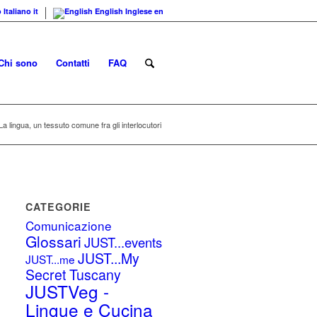
o
Italiano
it
English
Inglese
en
Chi sono
Contatti
FAQ
La lingua, un tessuto comune fra gli interlocutori
CATEGORIE
Comunicazione
Glossari
JUST...events
JUST...My
JUST...me
Secret Tuscany
JUSTVeg -
Lingue e Cucina