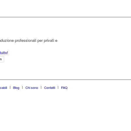
aduzione professionali per privati e
tuito!
en
cabili
Blog
Chi sono
Contatti
FAQ