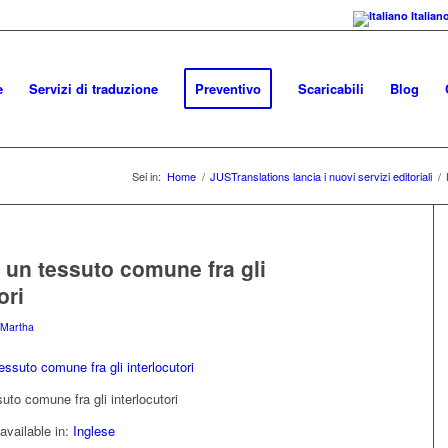
Italian
e
Servizi di traduzione
Preventivo
Scaricabili
Blog
Sei in:
Home
/
JUSTranslations lancia i nuovi servizi editoriali
/
, un tessuto comune fra gli
ori
Martha
suto comune fra gli interlocutori
 available in:
Inglese