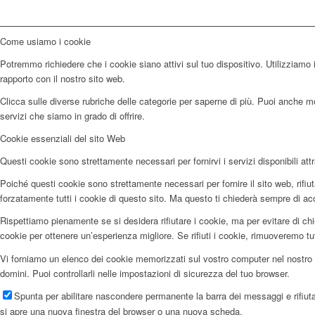
Come usiamo i cookie
Potremmo richiedere che i cookie siano attivi sul tuo dispositivo. Utilizziamo i
rapporto con il nostro sito web.
Clicca sulle diverse rubriche delle categorie per saperne di più. Puoi anche mod
servizi che siamo in grado di offrire.
Cookie essenziali del sito Web
Questi cookie sono strettamente necessari per fornirvi i servizi disponibili attr
Poiché questi cookie sono strettamente necessari per fornire il sito web, rifi
forzatamente tutti i cookie di questo sito. Ma questo ti chiederà sempre di accet
Rispettiamo pienamente se si desidera rifiutare i cookie, ma per evitare di chi
cookie per ottenere un’esperienza migliore. Se rifiuti i cookie, rimuoveremo tu
Vi forniamo un elenco dei cookie memorizzati sul vostro computer nel nostro 
domini. Puoi controllarli nelle impostazioni di sicurezza del tuo browser.
Spunta per abilitare nascondere permanente la barra dei messaggi e rifiuta
si apre una nuova finestra del browser o una nuova scheda.