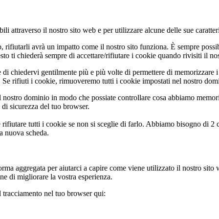
li attraverso il nostro sito web e per utilizzare alcune delle sue caratter
b, rifiutarli avrà un impatto come il nostro sito funziona. È sempre poss
 ti chiederà sempre di accettare/rifiutare i cookie quando rivisiti il nos
 di chiedervi gentilmente più e più volte di permettere di memorizzare i 
Se rifiuti i cookie, rimuoveremo tutti i cookie impostati nel nostro dom
 nostro dominio in modo che possiate controllare cosa abbiamo memoriz
i di sicurezza del tuo browser.
rifiutare tutti i cookie se non si sceglie di farlo. Abbiamo bisogno di 2
na nuova scheda.
rma aggregata per aiutarci a capire come viene utilizzato il nostro sito
ine di migliorare la vostra esperienza.
il tracciamento nel tuo browser qui: