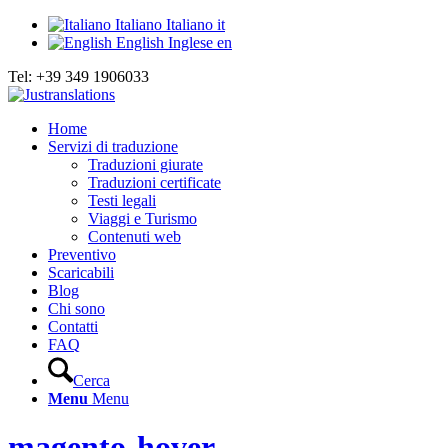
Italiano
Italiano
it
English
Inglese
en
Tel: +39 349 1906033
Home
Servizi di traduzione
Traduzioni giurate
Traduzioni certificate
Testi legali
Viaggi e Turismo
Contenuti web
Preventivo
Scaricabili
Blog
Chi sono
Contatti
FAQ
Cerca
Menu
Menu
magento-hover