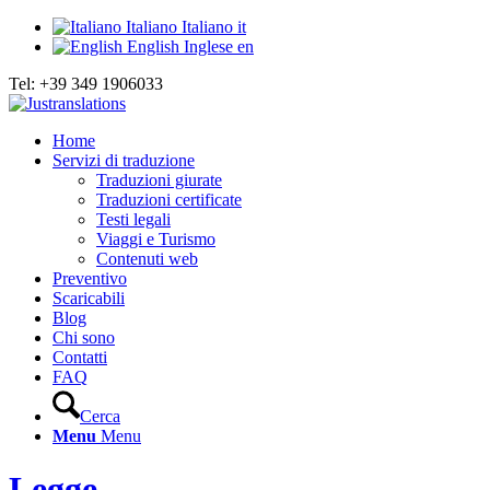
Italiano
Italiano
it
English
Inglese
en
Tel: +39 349 1906033
Home
Servizi di traduzione
Traduzioni giurate
Traduzioni certificate
Testi legali
Viaggi e Turismo
Contenuti web
Preventivo
Scaricabili
Blog
Chi sono
Contatti
FAQ
Cerca
Menu
Menu
Legge