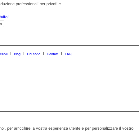
aduzione professionali per privati e
tuito!
en
cabili
Blog
Chi sono
Contatti
FAQ
noi, per arricchire la vostra esperienza utente e per personalizzare il vostro