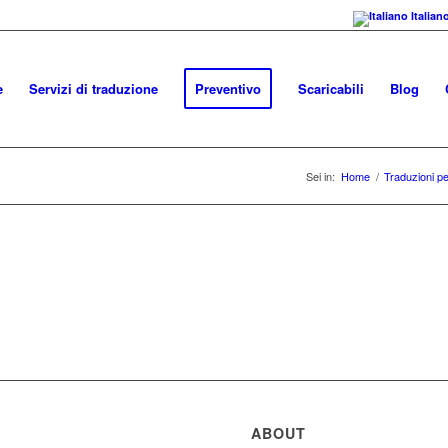
Italian
e
Servizi di traduzione
Preventivo
Scaricabili
Blog
Sei in:
Home
/
Traduzioni pe
ABOUT