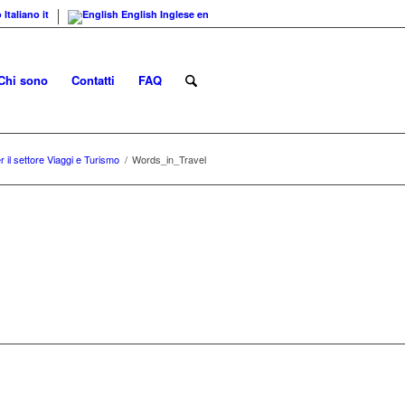
o
Italiano
it
English
Inglese
en
Chi sono
Contatti
FAQ
r il settore Viaggi e Turismo
/
Words_in_Travel