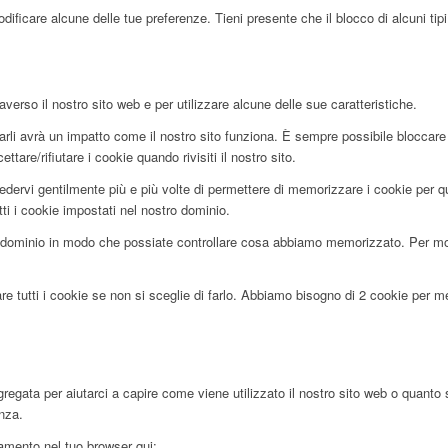
ificare alcune delle tue preferenze. Tieni presente che il blocco di alcuni tipi 
averso il nostro sito web e per utilizzare alcune delle sue caratteristiche.
utarli avrà un impatto come il nostro sito funziona. È sempre possibile blocca
tare/rifiutare i cookie quando rivisiti il nostro sito.
edervi gentilmente più e più volte di permettere di memorizzare i cookie per que
tti i cookie impostati nel nostro dominio.
dominio in modo che possiate controllare cosa abbiamo memorizzato. Per motiv
re tutti i cookie se non si sceglie di farlo. Abbiamo bisogno di 2 cookie per 
egata per aiutarci a capire come viene utilizzato il nostro sito web o quanto 
enza.
ciamento nel tuo browser qui: