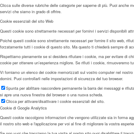
Clicca sulle diverse rubriche delle categorie per saperne di più. Puoi anche mod
servizi che siamo in grado di offrire.
Cookie essenziali del sito Web
Questi cookie sono strettamente necessari per fornirvi i servizi disponibili attr
Poiché questi cookie sono strettamente necessari per fornire il sito web, rifi
forzatamente tutti i cookie di questo sito. Ma questo ti chiederà sempre di accet
Rispettiamo pienamente se si desidera rifiutare i cookie, ma per evitare di chi
cookie per ottenere un’esperienza migliore. Se rifiuti i cookie, rimuoveremo tu
Vi forniamo un elenco dei cookie memorizzati sul vostro computer nel nostro 
domini. Puoi controllarli nelle impostazioni di sicurezza del tuo browser.
Spunta per abilitare nascondere permanente la barra dei messaggi e rifiuta
si apre una nuova finestra del browser o una nuova scheda.
Clicca per attivare/disattivare i cookie essenziali del sito.
Cookie di Google Analytics
Questi cookie raccolgono informazioni che vengono utilizzate sia in forma aggr
il nostro sito web e l'applicazione per voi al fine di migliorare la vostra esperi
Se non vuoi che tracciamo la tua visita al nostro sito puoi disabilitare il trac