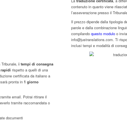
La
traduzione certificata
, a diff
contenuto in quanto viene rilasciat
l’asseverazione presso il Tribunal
Il prezzo dipende dalla tipologia 
parole e dalla combinazione lingui
compilando
questo modulo
o invi
info@justranslations.com. Ti rispo
inclusi tempi e modalità di conse
 Tribunale,
i tempi di consegna
ù
rapidi
rispetto a quelli di una
uzione certificata da italiano a
sarà pronta in
1 giorno
mite email. Potrai ritirare il
iceverlo tramite raccomandata o