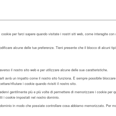
 cookie per farci sapere quando visitate i nostri siti web, come interagite con 
ificare alcune delle tue preferenze. Tieni presente che il blocco di alcuni tipi 
averso il nostro sito web e per utilizzare alcune delle sue caratteristiche.
utarli avrà un impatto come il nostro sito funziona. È sempre possibile blocca
tare/rifiutare i cookie quando rivisiti il nostro sito.
edervi gentilmente più e più volte di permettere di memorizzare i cookie per que
tti i cookie impostati nel nostro dominio.
dominio in modo che possiate controllare cosa abbiamo memorizzato. Per motiv