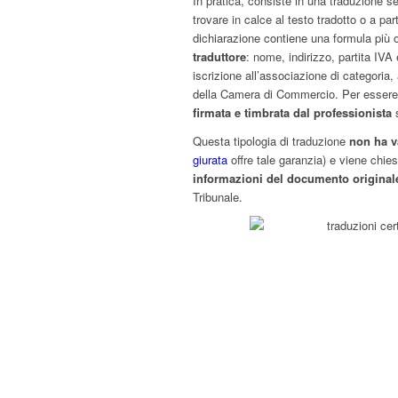
In pratica, consiste in una traduzione s
trovare in calce al testo tradotto o a par
dichiarazione contiene una formula più 
traduttore
: nome, indirizzo, partita IVA
iscrizione all’associazione di categoria, a
della Camera di Commercio. Per essere
firmata e timbrata dal professionista
s
Questa tipologia di traduzione
non ha v
giurata
offre tale garanzia) e viene chie
informazioni del documento original
Tribunale.