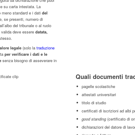
eguita da dichiarazione che puoi
te su carta intestata. La
o meno standard e i dati
del
 e, se presenti, numero di
ll’albo del tribunale o al ruolo
 valida deve essere
datata,
tesso.
alore legale
(solo la
traduzione
sta
per verificare i dati e le
e
senza bisogno di asseverare in
Quali documenti tr
pagelle scolastiche
attestati universitari
titolo di studio
certificati di iscrizioni ad albi 
good standing
(certificato di o
dichiarazioni del datore di lavo