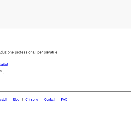
aduzione professionali per privati e
tuito!
en
cabili
Blog
Chi sono
Contatti
FAQ