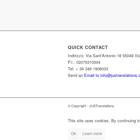
QUICK CONTACT
Indirizzo: Via Sant'Antonio 18 55049 Via
P.I.: 02075310504
Tel: + 39 349 1906033
Send an
Email to info@justranslations
© Copyright - JUSTranslations
This site uses cookies. By continuing to
OK
Learn more