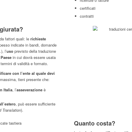
ricevute o fatture
certificati
contratti
 giurata?
a fattori quali: le
richieste
(spesso indicate in bandi, domande
, l’
uso
previsto della traduzione
l
Paese
in cui dovrà essere usata
 termini di validità e formato.
ificare con l’ente al quale devi
di massima, tieni presente che:
in Italia
, l’
asseverazione
è
all’estero
, può essere sufficiente
d Translation
).
Quanto costa?