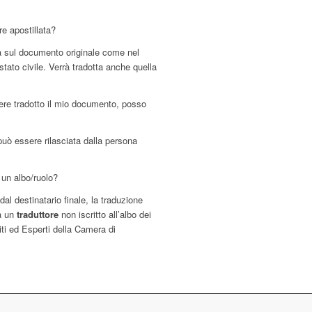
re apostillata?
ta sul documento originale come nel
 stato civile. Verrà tradotta anche quella
ere tradotto il mio documento, posso
 può essere rilasciata dalla persona
a un albo/ruolo?
al destinatario finale, la traduzione
da un
traduttore
non iscritto all’albo dei
ti ed Esperti della Camera di