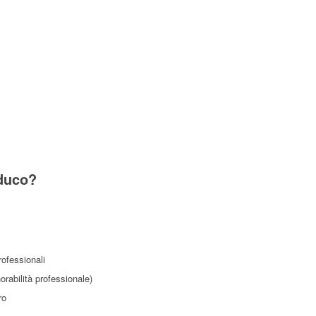
aduco?
professionali
norabilità professionale)
ro